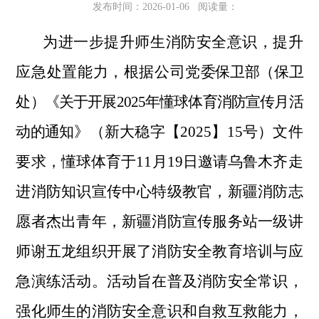
发布时间：2026-01-06 阅读量：
为进一步提升师生消防安全意识，提升
应急处置能力，根据公司党
委保卫部（保卫
处）《关于开展2025年懂球体育消防宣传月活
动的通
知》（新大稳字【2025】15号）文件
要求，懂球体育于11月19日邀请乌鲁木齐走
进消防知识宣传中心特级教官，新疆消防志
愿者杰出青年，新疆消防宣传服务站一级讲
师谢五龙组织开展了消防安全教育培训与应
急演练活动。活动旨在普及消防安全常识，
强化师生的消防安全意识和自救互救能力，