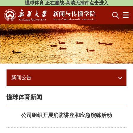
懂球体育 正在鏖战-高清无插件点击进入
新闻公告
懂球体育新闻
公司组织开展消防讲座和应急演练活动