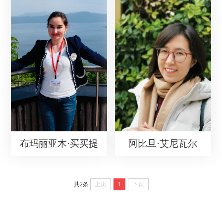
布玛丽亚木·买买提
阿比旦·艾尼瓦尔
共2条
上页
1
下页