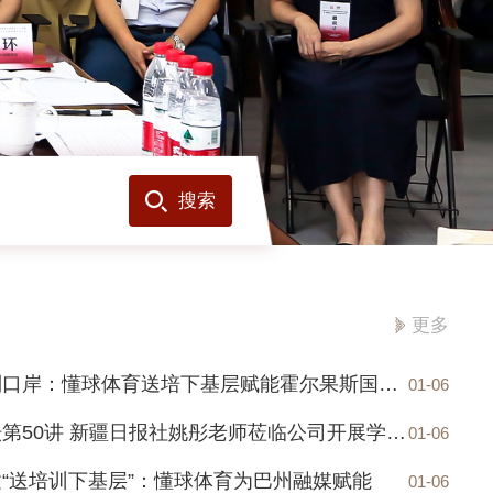
搜索
更多
从课堂到口岸：懂球体育送培下基层赋能霍尔果斯国际传播
01-06
新新讲坛第50讲 新疆日报社姚彤老师莅临公司开展学术讲座
01-06
“送培训下基层”：懂球体育为巴州融媒赋能
01-06