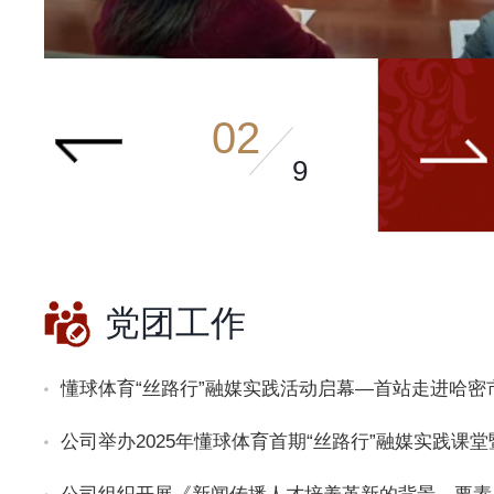
办
坛
中
第
国
5
大
0
学
讲
02
M
新
O
疆
9
O
日
C
报
智
社
慧
姚
课
彤
程
老
党团工作
建
师
设
莅
方
临
懂球体育“丝路行”融媒实践活动启幕—首站走进哈密
案
公
主
司
题
开
讲
展