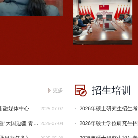
学
展
姚
国
曦
家
教
级
授
社
莅
科
临
基
公
金
司
项
开
目
展
申
国
报
家
专
招生培训
更多
级
题
社
辅
科
导
市融媒体中心
2025-07-07
项
座
目
谈
公司举办2025年懂球体育首期“丝路行”融媒实践课堂暨“大国边疆 青春聚力”社会实践活动出征仪式
2025-07-04
申
报