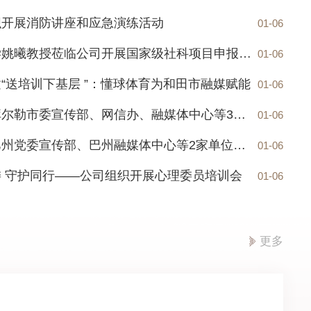
织开展消防讲座和应急演练活动
01-06
武汉大学姚曦教授莅临公司开展国家级社科项目申报专题辅导
01-06
“送培训下基层 ”：懂球体育为和田市融媒赋能
01-06
织开展消防讲座和应急演练活动
武汉大学姚曦
项目申报专题
公司赴库尔勒市委宣传部、网信办、融媒体中心等3家单位开展“宏志助航 兴疆有我”访企拓岗专项行动
01-06
1-06
2026-01-06
公司赴巴州党委宣传部、巴州融媒体中心等2家单位开展“宏志助航 兴疆有我”访企拓岗专项行动
01-06
 守护同行——公司组织开展心理委员培训会
01-06
更多