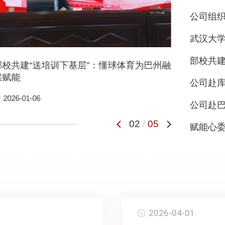
公司组
部校共建
部校共建“送培训下基层”：懂球体育为巴州融
公司组
媒赋能
2026-0
2026-01-06
02
/
05
赋能心委
2026-04-01