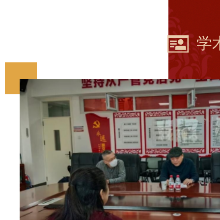
学
公
新
司
新
举
讲