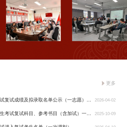
播
办
电
中
视
国
总
大
台
学
C
M
G
O
T
O
N
C
法
智
语
慧
部
课
主
程
更多
任
建
姜
设
涛
方
2026年硕士研究生招生考试复试成绩及拟录取名单公示（一志愿）（专项计划）
2026-04-02
一
案
行
主
2026年硕士学位研究生招生考试复试科目、参考书目（含加试）一览表
2025-10-09
来
题
公
讲